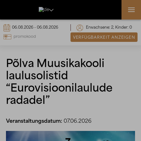

Erwachsene:
2
, Kinder:
0
VERFÜGBARKEIT ANZEIGEN
Põlva Muusikakooli
laulusolistid
“Eurovisioonilaulude
radadel”
Veranstaltungsdatum:
07.06.2026