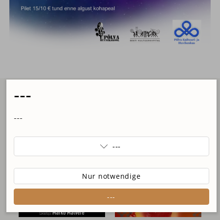
---
Veranstaltungen in unserer
Region
---
---

---
Nur notwendige
---
---
---