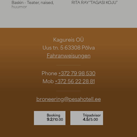
Baskin - Teater, naised,
RITA RAY “TAGASI KOJU”
huumor
---
Kagureis OÜ
Uus tn. 5 63308 Põlva
Fahranweisungen
Phone
+372 79 98 530
Mob
+372 56 22 28 81
broneering@pesahotell.ee
Booking
Tripadvisor
9.2/
4.5/
10.00
5.00